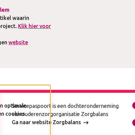
rlem
tikel waarin
project.
Klik hier voor
gen
website
n optimale
Servicepaspoort is een dochteronderneming
en cookies
van ouderenzorgorganisatie Zorgbalans
Ga naar website Zorgbalans