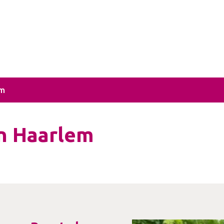
em
in Haarlem