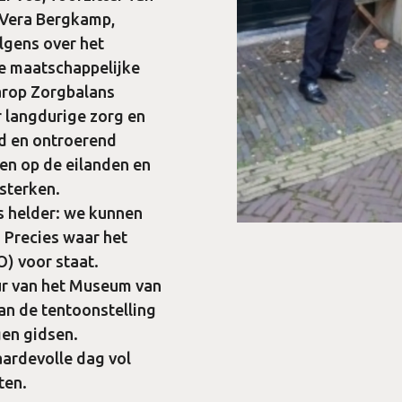
 Vera Bergkamp,
lgens over het
de maatschappelijke
arop Zorgbalans
r langdurige zorg en
nd en ontroerend
en op de eilanden en
sterken.
 helder: we kunnen
. Precies waar het
O) voor staat.
ur van het Museum van
an de tentoonstelling
gen gidsen.
aardevolle dag vol
ten.