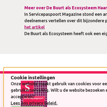
Meer over De Buurt als Ecosysteem Haa
In Servicepaspoort Magazine stond een ar
deelnemers vertellen over dit bijzondere 
het artikel
De Buurt als Ecosysteem heeft ook een ei
Footer
Cookie instellingen
Onze website maakt gebruik van cookies voor ee
gebruikerservaring. Wilt u de website bezoeken 
accepteren?
Lees ons privacy beleid.