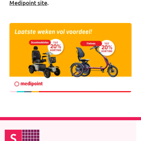
Medipoint site
.
Footer