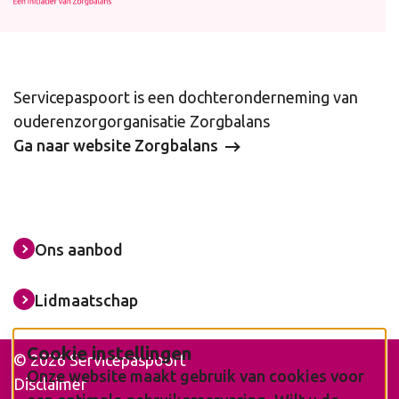
Servicepaspoort is een dochteronderneming van
ouderenzorgorganisatie Zorgbalans
Ga naar website Zorgbalans
Ons aanbod
Lidmaatschap
Cookie instellingen
© 2026 Servicepaspoort
Onze website maakt gebruik van cookies voor
Disclaimer